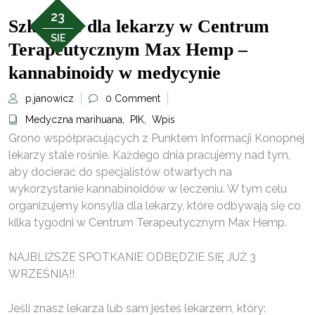
23
Szkolenie dla lekarzy w Centrum
SIE
Terapeutycznym Max Hemp –
kannabinoidy w medycynie
p.janowicz
0 Comment
Medyczna marihuana
,
PIK
,
Wpis
Grono współpracujących z Punktem Informacji Konopnej
lekarzy stale rośnie. Każdego dnia pracujemy nad tym,
aby docierać do specjalistów otwartych na
wykorzystanie kannabinoidów w leczeniu. W tym celu
organizujemy konsylia dla lekarzy, które odbywają się co
kilka tygodni w Centrum Terapeutycznym Max Hemp.
NAJBLIŻSZE SPOTKANIE ODBĘDZIE SIĘ JUŻ 3
WRZEŚNIA!!
Jeśli znasz lekarza lub sam jesteś lekarzem, który: