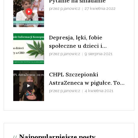
Pytanie na śniadanie
przez p.janowicz
27 kwietnia 2022
Depresja, lęki, fobie
społeczne u dzieci i
młodzieży a konopie
przez p.janowicz
9 sierpnia 2021
CHPL Szczepionki
AstraZeneca w pigułce. To
nie COVID-19 zabija ludzi
przez p.janowicz
4 kwietnia 2021
tylko patologia systemu.
Najpopularniejsze posty