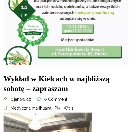
14
LIS
Wykład w Kielcach w najbliższą
sobotę – zapraszam
p.janowicz
0 Comment
Medyczna marihuana
,
PIK
,
Wpis