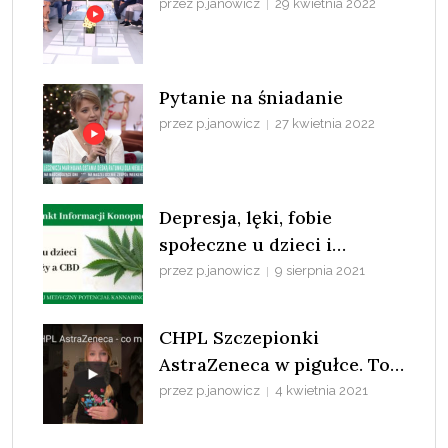
przez p.janowicz
29 kwietnia 2022
Pytanie na śniadanie
przez p.janowicz
27 kwietnia 2022
Depresja, lęki, fobie
społeczne u dzieci i
młodzieży a konopie
przez p.janowicz
9 sierpnia 2021
CHPL Szczepionki
AstraZeneca w pigułce. To
nie COVID-19 zabija ludzi
przez p.janowicz
4 kwietnia 2021
tylko patologia systemu.