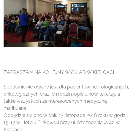
ZAPRASZAM NA KOLEJNY WYKŁAD W KIELCACH.
Spotkanie kierowane jest dla pacjentów neurologicznych,
onkologicznych oraz ich rodzin, opiekunów, lekarzy, a
także wszystkich zainteresowanych medyczną
marihuaną.
Odbędzie się ono w dniu 17 listopada 2018 roku w godz.
15-17 w Hotelu Binkowski przy ul. Szczepaniaka 42 w
Kielcach.