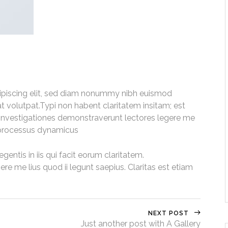
ipiscing elit, sed diam nonummy nibh euismod
t volutpat.Typi non habent claritatem insitam; est
m. Investigationes demonstraverunt lectores legere me
am processus dynamicus
gentis in iis qui facit eorum claritatem.
re me lius quod ii legunt saepius. Claritas est etiam
NEXT POST
Just another post with A Gallery