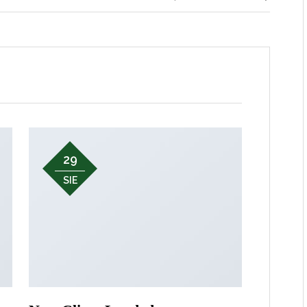
29
SIE