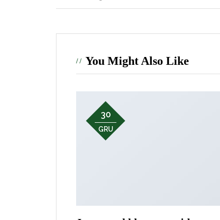
You Might Also Like
30
GRU