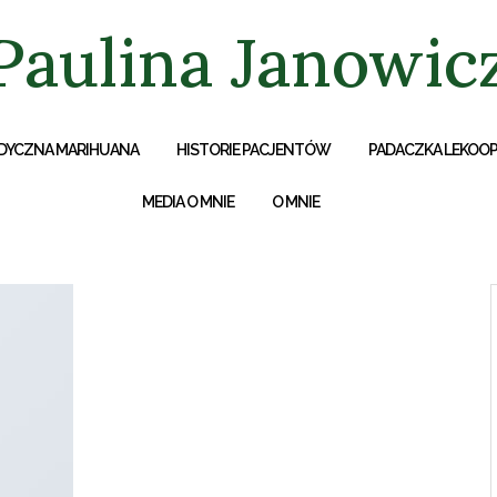
Paulina Janowic
DYCZNA MARIHUANA
HISTORIE PACJENTÓW
PADACZKA LEKOO
MEDIA O MNIE
O MNIE