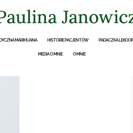
Paulina Janowic
DYCZNA MARIHUANA
HISTORIE PACJENTÓW
PADACZKA LEKOO
MEDIA O MNIE
O MNIE