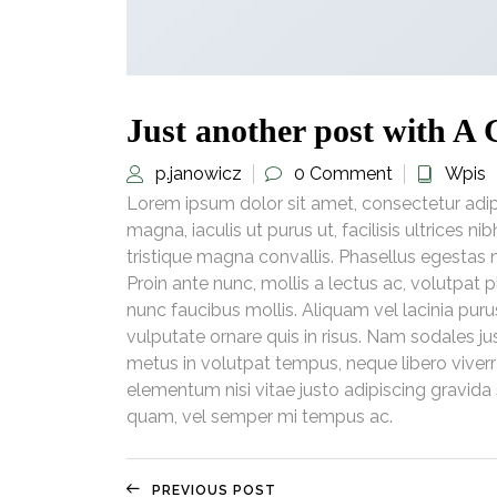
Just another post with A 
p.janowicz
0 Comment
Wpis
Lorem ipsum dolor sit amet, consectetur adipi
magna, iaculis ut purus ut, facilisis ultrices
tristique magna convallis. Phasellus egestas 
Proin ante nunc, mollis a lectus ac, volutpat
nunc faucibus mollis. Aliquam vel lacinia purus
vulputate ornare quis in risus. Nam sodales jus
metus in volutpat tempus, neque libero viverr
elementum nisi vitae justo adipiscing gravid
quam, vel semper mi tempus ac.
PREVIOUS POST