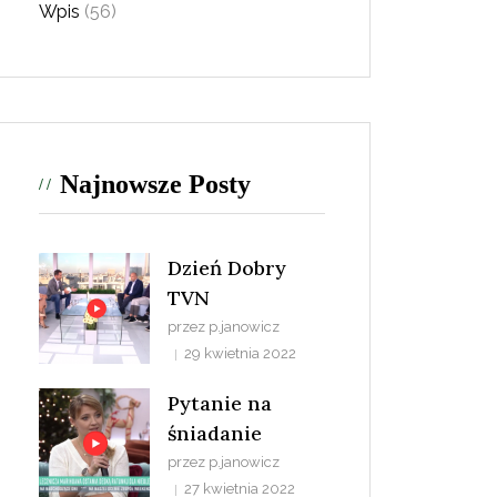
Wpis
(56)
Najnowsze Posty
Dzień Dobry
TVN
przez p.janowicz
29 kwietnia 2022
Pytanie na
śniadanie
przez p.janowicz
27 kwietnia 2022