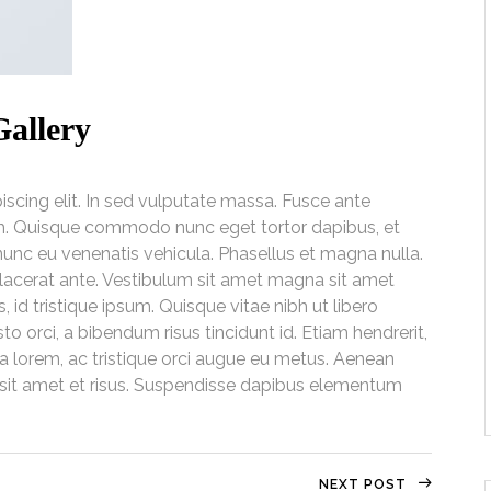
Gallery
scing elit. In sed vulputate massa. Fusce ante
 nibh. Quisque commodo nunc eget tortor dapibus, et
nunc eu venenatis vehicula. Phasellus et magna nulla.
 placerat ante. Vestibulum sit amet magna sit amet
, id tristique ipsum. Quisque vitae nibh ut libero
to orci, a bibendum risus tincidunt id. Etiam hendrerit,
a lorem, ac tristique orci augue eu metus. Aenean
a sit amet et risus. Suspendisse dapibus elementum
NEXT POST