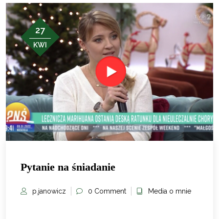
27
KWI
Pytanie na śniadanie
p.janowicz
0 Comment
Media o mnie