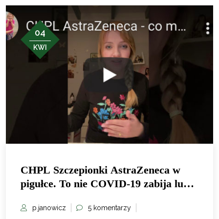
04
KWI
CHPL Szczepionki AstraZeneca w
pigułce. To nie COVID-19 zabija ludzi
tylko patologia systemu.
p.janowicz
5 komentarzy