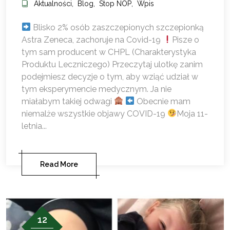
Aktualności
,
Blog
,
Stop NOP
,
Wpis
Blisko 2% osób zaszczepionych szczepionką
Astra Zeneca, zachoruje na Covid-19
Pisze o
tym sam producent w CHPL (Charakterystyka
Produktu Leczniczego) Przeczytaj ulotkę zanim
podejmiesz decyzje o tym, aby wziąć udział w
tym eksperymencie medycznym. Ja nie
miałabym takiej odwagi
Obecnie mam
niemalże wszystkie objawy COVID-19
Moja 11-
letnia...
Read More
12