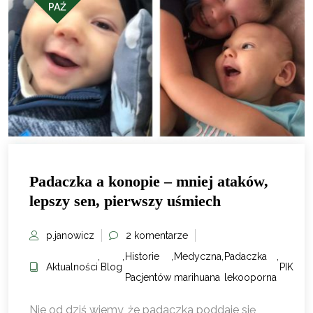
PAŹ
Padaczka a konopie – mniej ataków,
lepszy sen, pierwszy uśmiech
p.janowicz
2 komentarze
,
,
Historie
,
Medyczna
,
Padaczka
,
Aktualności
Blog
PIK
Pacjentów
marihuana
lekooporna
Nie od dziś wiemy, że padaczka poddaje się