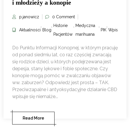
i młodzieży a konopie
p.janowicz
0 Comment
,
,
Historie
,
Medyczna
,
,
Aktualności
Blog
PIK
Wpis
Pacjentów
marihuana
Do Punktu Informacji Konopnej, w którym pracuję
od ponad siedmiu lat, co raz częściej zwracają
się rodzice dzieci, u których podejrzewana jest
depesja, stany lękowe i fobie społeczne. Czy
konopie mogą pomóc w zwalczaniu objawów
ww. zaburzeń? Odpowiedź jest prosta – TAK.
Przeciwzapalne i antyoksydacyjne działanie CBD
wpisuje się niemalże...
Read More