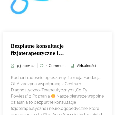
Bezpłatne konsultacje
fizjoterapeutyczne i
neurologopedyczne
p.janowicz
1 Comment
Aktualności
Kochani radośnie ogłaszamy, że moja Fundacja
OLA zaczyna współpracę z Centrum
Diagnostyczno-Terapeutycznym „Co Ty
Powiesz” z Poznania
Nasze pierwsze wspólne
działania to bezpłatne konsultacje
fizjoterapeutyczne i neurologopedyczne, które
poprowadzą dla Was Anna Sassek i Estera Pytel.