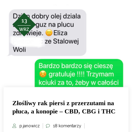
13
WRZ
Złośliwy rak piersi z przerzutami na
płuca, a konopie – CBD, CBG i THC
p.janowicz
18 komentarzy