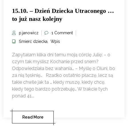
15.10. – Dzień Dziecka Utraconego …
to już nasz kolejny
p.janowicz
1 Comment
Śmierć dziecka
,
Wpis
Zapytałam kilka dni temu moją córcię Julię: – o
czym tak myślisz Kochanie przed snem?
Odpowiedziała bez wahania… – Myślę o Oluni, bo
za nią tęsknię… Rzadko ostatnio płaczę, lecz są
takie chwile jak ta … kiedy muszę, kiedy chcę,
kiedy tego bardzo potrzebuję… W trakcie tych
ponad 41...
Read More