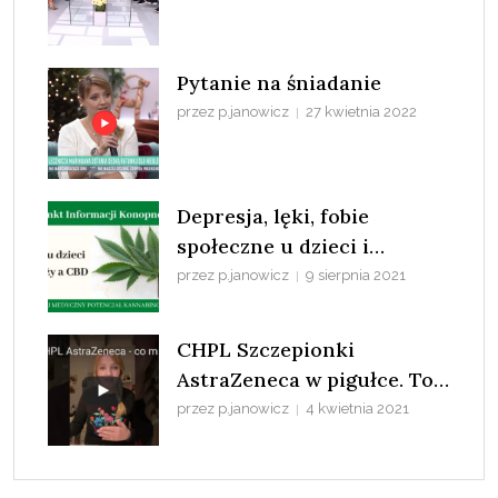
Pytanie na śniadanie
przez p.janowicz
27 kwietnia 2022
Depresja, lęki, fobie
społeczne u dzieci i
młodzieży a konopie
przez p.janowicz
9 sierpnia 2021
CHPL Szczepionki
AstraZeneca w pigułce. To
nie COVID-19 zabija ludzi
przez p.janowicz
4 kwietnia 2021
tylko patologia systemu.