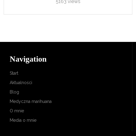
5163 views
Navigation
Start
Aktualności
Blog
Medyczna marihuana
O mnie
Media o mnie