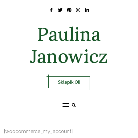
Skip
to
content
Paulina
Janowicz
Sklepik Oli
[woocommerce_my_account]