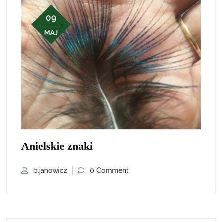
09
MAJ
Anielskie znaki
p.janowicz
0 Comment