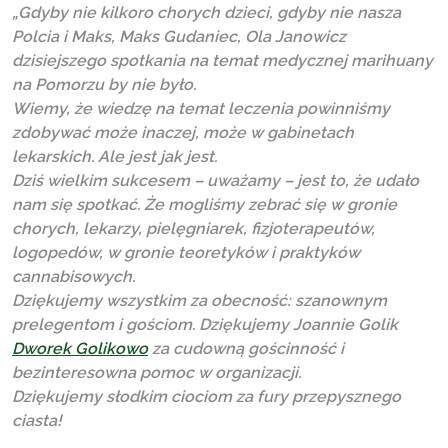
„Gdyby nie kilkoro chorych dzieci, gdyby nie nasza
Polcia i Maks, Maks Gudaniec, Ola Janowicz
dzisiejszego spotkania na temat medycznej marihuany
na Pomorzu by nie było.
Wiemy, że wiedzę na temat leczenia powinniśmy
zdobywać może inaczej, może w gabinetach
lekarskich. Ale jest jak jest.
Dziś wielkim sukcesem – uważamy – jest to, że udało
nam się spotkać. Że mogliśmy zebrać się w gronie
chorych, lekarzy, pielęgniarek, fizjoterapeutów,
logopedów, w gronie teoretyków i praktyków
ca
nnabisowych.
Dziękujemy wszystkim za obecność: szanownym
prelegentom i gościom. Dziękujemy Joannie Golik
Dworek Golikowo
za cudowną gościnność i
bezinteresowna pomoc w organizacji.
Dziękujemy słodkim ciociom za fury przepysznego
ciasta!