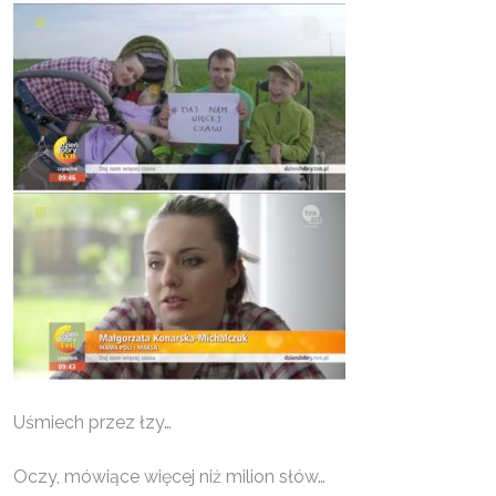
Uśmiech przez łzy…
Oczy, mówiące więcej niż milion słów…