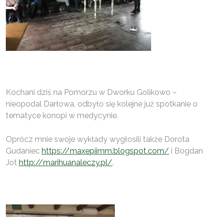
Kochani dziś na Pomorzu w Dworku Golikowo –
nieopodal Darłowa, odbyło się kolejne już spotkanie o
tematyce konopi w medycynie.
Oprócz mnie swoje wykłady wygłosili także Dorota
Gudaniec
https://maxepiimm.blogspot.com/
i Bogdan
Jot
http://marihuanaleczy.pl/
.