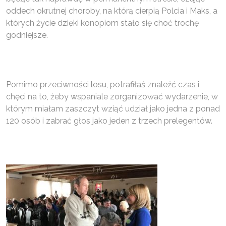
oddech okrutnej choroby, na którą cierpią Polcia i Maks, a
których życie dzięki konopiom stało się choć trochę
godniejsze.
Pomimo przeciwności losu, potrafiłaś znaleźć czas i
chęci na to, żeby wspaniale zorganizować wydarzenie, w
którym miałam zaszczyt wziąć udział jako jedna z ponad
120 osób i zabrać głos jako jeden z trzech prelegentów.