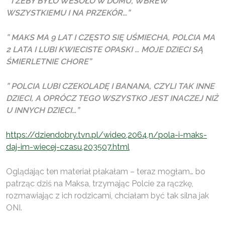
” I ŻEBY BYŁO WESOŁO W DOMU, WBREW
WSZYSTKIEMU I NA PRZEKÓR…”
” MAKS MA 9 LAT I CZĘSTO SIĘ UŚMIECHA, POLCIA MA
2 LATA I LUBI KWIECISTE OPASKI …
MOJE DZIECI SĄ
ŚMIERLETNIE CHORE”
” POLCIA LUBI CZEKOLADĘ I BANANA, CZYLI TAK INNE
DZIECI, A OPRÓCZ TEGO WSZYSTKO JEST INACZEJ NIŻ
U INNYCH DZIECI…”
https://dziendobry.tvn.pl/wideo,2064,n/pola-i-maks-
daj-im-wiecej-czasu,203507.html
Oglądając ten materiał płakałam – teraz mogłam… bo
patrząc dziś na Maksa, trzymając Polcie za rączkę,
rozmawiając z ich rodzicami, chciałam być tak silna jak
ONI.