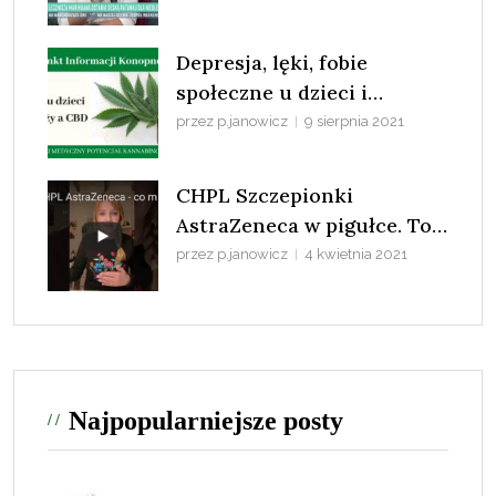
Depresja, lęki, fobie
społeczne u dzieci i
młodzieży a konopie
przez p.janowicz
9 sierpnia 2021
CHPL Szczepionki
AstraZeneca w pigułce. To
nie COVID-19 zabija ludzi
przez p.janowicz
4 kwietnia 2021
tylko patologia systemu.
Najpopularniejsze posty