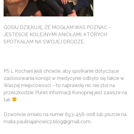
GOSIU DZIĘKUJĘ, ŻE MOGŁAM WAS POZNAĆ –
JESTEŚCIE KOLEJNYMI ANIOŁAMI, KTÓRYCH
SPOTKAŁAM NA SWOJEJ DRODZE.
PS 1. Kochani jeśli chcecie, aby spotkanie dotyczące
zastosowania konopi w medycynie odbyło się także w
Waszej miejscowości – to naprawdę nic nie stoi na
przeszkodzie. Punkt Informacji Konopnej jest zawsze na
tak
Dzwońcie śmiało na numer 693-458-008 lub piszcie na
maila paulinajanowicz.blog@gmail.com.