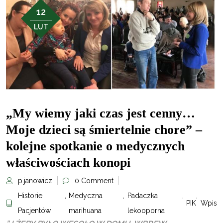
12
LUT
„My wiemy jaki czas jest cenny…
Moje dzieci są śmiertelnie chore” –
kolejne spotkanie o medycznych
właściwościach konopi
p.janowicz
0 Comment
Historie
,
Medyczna
,
Padaczka
,
,
PIK
Wpis
Pacjentów
marihuana
lekooporna